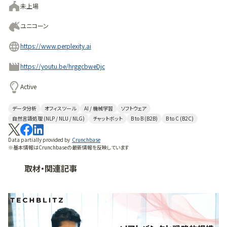
未上場
ユニコーン
https://www.perplexity.ai
https://youtu.be/hrggcbweDjc
Active
データ分析
オフィスツール
AI / 機械学習
ソフトウェア
自然言語処理 (NLP / NLU / NLG)
チャットボット
B to B (B2B)
B to C (B2C)
Data partially provided by
Crunchbase
※基本情報はCrunchbaseの最新情報を反映しています
取材・関連記事