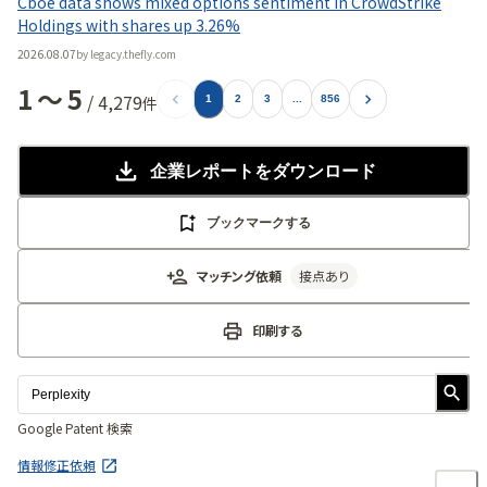
Cboe data shows mixed options sentiment in CrowdStrike
Holdings with shares up 3.26%
2026.08.07
by
legacy.thefly.com
1
〜
5
/
4,279
件
1
2
3
...
856
企業レポート
をダウンロード
ブックマークする
マッチング依頼
接点あり
印刷する
Google Patent 検索
情報修正依頼