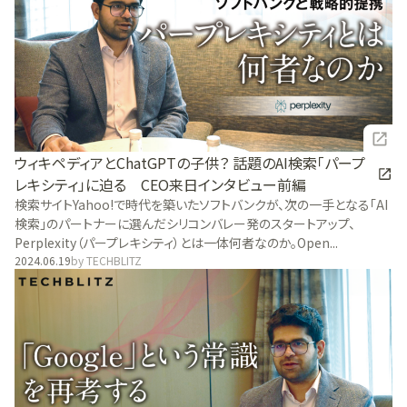
ウィキペディアとChatGPTの子供？ 話題のAI検索「パープ
レキシティ」に迫る CEO来日インタビュー前編
検索サイトYahoo!で時代を築いたソフトバンクが、次の一手となる「AI
検索」のパートナーに選んだシリコンバレー発のスタートアップ、
Perplexity（パープレキシティ）とは一体何者なのか。Open...
2024.06.19
by
TECHBLITZ