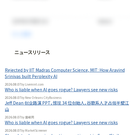
ニュースリリース
法人向け情報プラットフォーム
「
BLITZ Portal
」の有料コンテンツです。
Rejected by IIT Madras Computer Science, MIT: How Aravind
無料で使ってみる
Srinivas built Perplexity AI
2026.08.07
by
Livemint.com
Who is liable when AI goes rogue? Lawyers see new risks
2026.08.07
by
New Orleans CityBusiness
Jeff Dean 创业路演 PPT，惊现 34 位创始人，谷歌系人才占领半壁江
山
2026.08.07
by
雷峰网
Who is liable when AI goes rogue? Lawyers see new risks
2026.08.07
by
MarketScreener