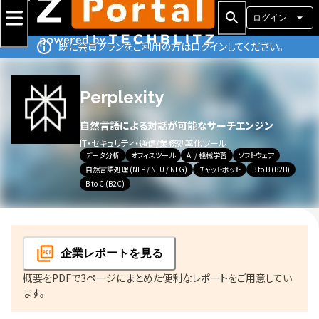
ログイン
既に会員プランをご利用の方はログインしてください。
Perplexity
自然言語による対話が可能なサーチエンジン
IT・セキュリティ・通信
/
業務効率化ツール
データ分析
オフィスツール
AI / 機械学習
ソフトウェア
自然言語処理 (NLP / NLU / NLG)
チャットボット
B to B (B2B)
B to C (B2C)
企業レポート
を見る
概要をPDFで3ページにまとめた便利なレポートをご用意してい
ます。