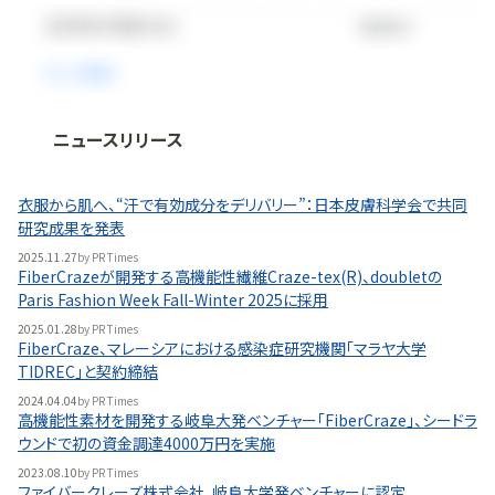
ニュースリリース
法人向け情報プラットフォーム
「
BLITZ Portal
」の有料コンテンツです。
衣服から肌へ、“汗で有効成分をデリバリー”：日本皮膚科学会で共同
無料で使ってみる
研究成果を発表
2025.11.27
by
PR Times
FiberCrazeが開発する高機能性繊維Craze-tex(R)、doubletの
Paris Fashion Week Fall-Winter 2025に採用
2025.01.28
by
PR Times
FiberCraze、マレーシアにおける感染症研究機関「マラヤ大学
TIDREC」と契約締結
2024.04.04
by
PR Times
高機能性素材を開発する岐阜大発ベンチャー「FiberCraze」、シードラ
ウンドで初の資金調達4000万円を実施
2023.08.10
by
PR Times
ファイバークレーズ株式会社、岐阜大学発ベンチャーに認定