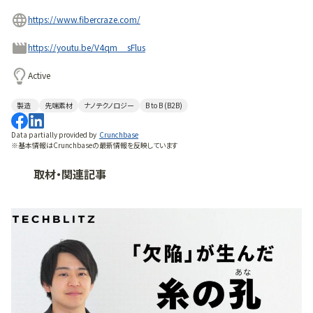
https://www.fibercraze.com/
https://youtu.be/V4qm__sFlus
Active
製造
先端素材
ナノテクノロジー
B to B (B2B)
Data partially provided by
Crunchbase
※基本情報はCrunchbaseの最新情報を反映しています
取材・関連記事