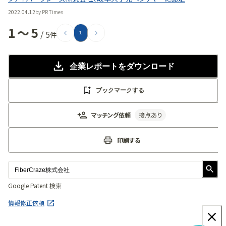
2022.04.12
by
PR Times
1
〜
5
/
5
件
1
企業レポート
をダウンロード
ブックマークする
マッチング依頼
接点あり
印刷する
Google Patent 検索
情報修正依頼