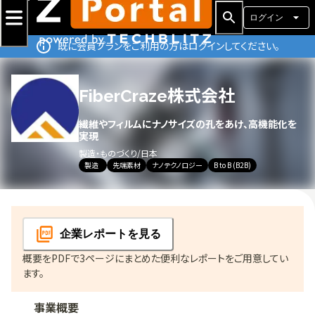
ログイン
既に会員プランをご利用の方はログインしてください。
FiberCraze株式会社
繊維やフィルムにナノサイズの孔をあけ、高機能化を
実現
製造・ものづくり
/
日本
製造
先端素材
ナノテクノロジー
B to B (B2B)
企業レポート
を見る
概要をPDFで3ページにまとめた便利なレポートをご用意してい
ます。
事業概要