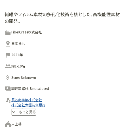
繊維やフィルム素材の多孔化技術を核とした、高機能性素材
の開発。
FiberCraze株式会社
日本 Gifu
2021年
約1-10名
Series Unknown
調達額累計:
Undisclosed
長谷虎紡績株式会社
株式会社大垣共立銀行
株式会社リバネス
もっと見る
未上場