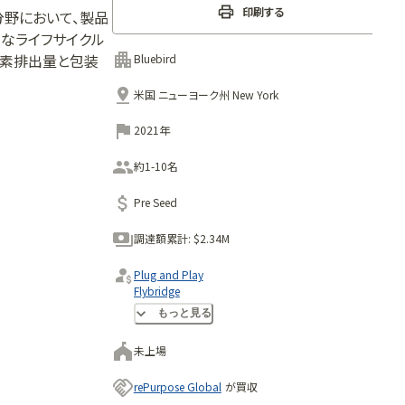
印刷する
分野において、製品
速なライフサイクル
炭素排出量と包装
Bluebird
米国 ニューヨーク州 New York
2021年
約1-10名
Pre Seed
調達額累計:
$2.34M
Plug and Play
Flybridge
Basis Set Ventures
もっと見る
未上場
rePurpose Global
が買収