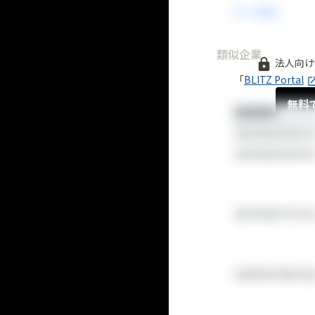
類似企業
法人向け
「
BLITZ Portal
無料