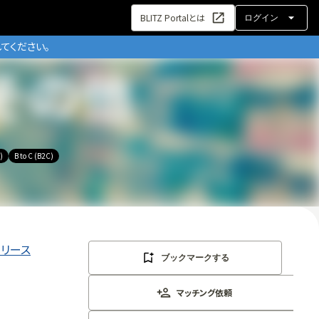
BLITZ Portalとは
ログイン
てください。
)
B to C (B2C)
リリース
ブックマークする
マッチング依頼