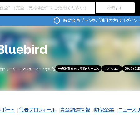
検索する
既に会員プランをご利用の方はログインし
Bluebird
告・マーケ・コンシューマー・その他
一般消費者向け商品・サービス
ソフトウェア
B to B (B2B
レポート
代表プロフィール
資金調達情報
類似企業
ニュース