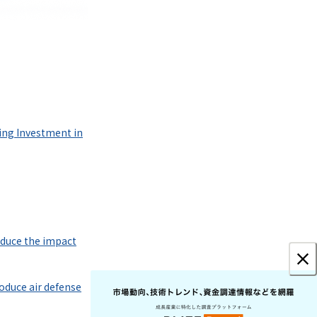
ing Investment in
reduce the impact
oduce air defense