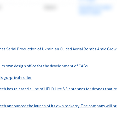
情報プラットフォーム
」の有料コンテンツです。
hes Serial Production of Ukrainian Guided Aerial Bombs Amid Grow
で使ってみる
its own design office for the development of CABs
4B go-private offer
ech has released a line of HELIX Lite 5.8 antennas for drones that 
ech announced the launch of its own rocketry. The company will pr