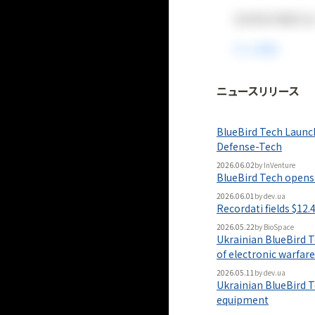
ニュースリリース
法人向け
「
BLITZ Portal
BlueBird Tech Launc
無料
Defense-Tech
2026.06.02
by
InVenture
BlueBird Tech opens 
2026.06.01
by
dev.ua
Recordati fields $12.
2026.05.22
by
BioSpace
Ukrainian BlueBird T
of electronic warfare
2026.05.11
by
dev.ua
Ukrainian BlueBird T
equipment