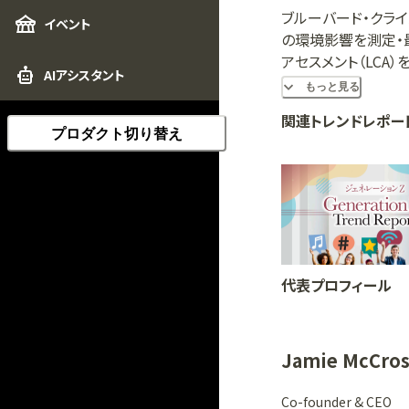
ブルーバード・クライ
イベント
の環境影響を測定・
アセスメント（LCA
AIアシスタント
廃棄物を削減するツ
もっと見る
関連トレンドレポー
プロダクト切り替え
代表プロフィール
Jamie McCros
Co-founder & CEO