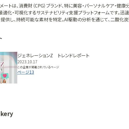
メートは、消費財（CPG）ブランド、特に美容・パーソナルケア・健康
最適化・可視化するサステナビリティ支援プラットフォームです。迅
）を提供し、持続可能な素材を特定。AI駆動の分析を通じて、二酸化
ールを提供します。
ト
ジェネレーションZ トレンドレポート
2023.10.17
この企業が掲載されているページ
ページ
13
kery