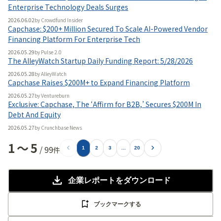
無料で使ってみる
Enterprise Technology Deals Surges
2026.06.02
by
Crowdfund Insider
Capchase: $200+ Million Secured To Scale AI-Powered Vendor
Financing Platform For Enterprise Tech
2026.05.29
by
Pulse 2.0
The AlleyWatch Startup Daily Funding Report: 5/28/2026
2026.05.28
by
AlleyWatch
Capchase Raises $200M+ to Expand Financing Platform
2026.05.27
by
Ventureburn
Exclusive: Capchase, The ‘Affirm for B2B,’ Secures $200M In
Debt And Equity
2026.05.27
by
Crunchbase News
1
〜
5
/
99
件
1
2
3
...
20
企業レポート
をダウンロード
ブックマークする