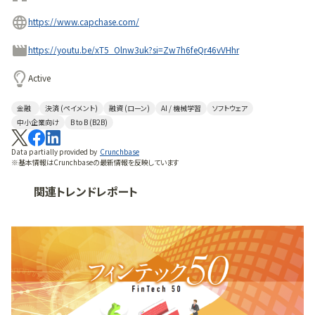
https://www.capchase.com/
https://youtu.be/xT5_Olnw3uk?si=Zw7h6feQr46vVHhr
Active
金融
決済 (ペイメント)
融資 (ローン)
AI / 機械学習
ソフトウェア
中小企業向け
B to B (B2B)
Data partially provided by
Crunchbase
※基本情報はCrunchbaseの最新情報を反映しています
関連トレンドレポート