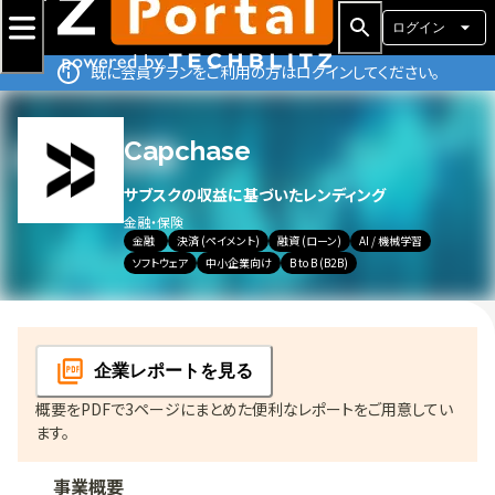
ログイン
既に会員プランをご利用の方はログインしてください。
Capchase
サブスクの収益に基づいたレンディング
金融・保険
金融
決済 (ペイメント)
融資 (ローン)
AI / 機械学習
ソフトウェア
中小企業向け
B to B (B2B)
企業レポート
を見る
概要をPDFで3ページにまとめた便利なレポートをご用意してい
ます。
事業概要