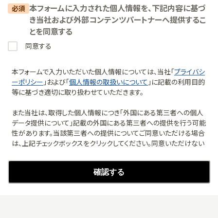
本フォームに入力された個人情報を、下記内容に基づ
必須
き当社および外部コンテンツパートナーへ提供するこ
とを同意する
同意する
本フォームで入力いただいた個人情報については、当社「
プライバシ
ーポリシー
」および「
個人情報の取扱いについて
」に記載の利用目的
等に基づき適切に取り扱わせていただきます。

また当社は、取得した個人情報につき「外国にある第三者への個人
データ提供について」記載の外国にある第三者への提供を行う可能
性があります。当該第三者への提供についてご同意いただける場合
は、上記チェックボックスをクリックしてください。同意いただけない
場合は、外国にある第三者への提供は行いません。

確認する
なお、当社は、当社「個人情報の取り扱いについて」に基づき、第三者
提供の同意にあたっては以下の事項について本人に情報を提供す
るものとします（当該外国会社提供先に関する情報については、
こち
ら
をご覧ください。）。
