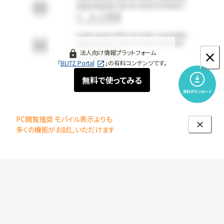
adipiscing elit, sed do eiusmod tempor
incididunt ut labore et dolore magna aliqua
もっと見る
Lorem ipsum dolor sit amet, consectetur
adipiscing elit, sed do eiusmod tempor
incididunt ut labore et dolore magna aliqua
法人向け情報プラットフォーム
もっと見る
「
BLITZ Portal
」の有料コンテンツです。
無料で使ってみる
PC閲覧推奨 モバイル表示よりも
多くの機能がお試しいただけます
運営会社
プライバシーポリシー
お問い合わせ
Copyright ©
2026
Ishin Co., Ltd. All Rights Reserved.