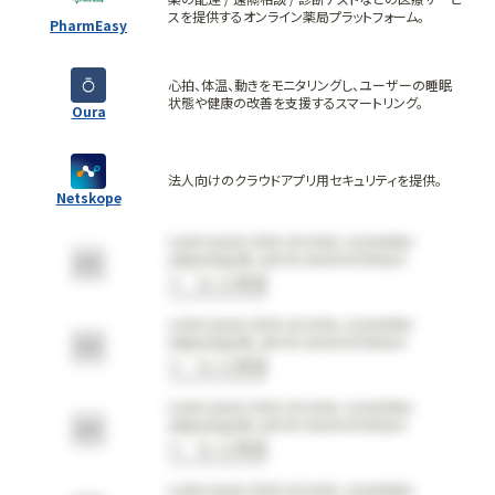
スを提供するオンライン薬局プラットフォーム。
PharmEasy
心拍、体温、動きをモニタリングし、ユーザーの睡眠
状態や健康の改善を支援するスマートリング。
Oura
法人向けのクラウドアプリ用セキュリティを提供。
Netskope
Lorem ipsum dolor sit amet, consectetur
adipiscing elit, sed do eiusmod tempor
incididunt ut labore et dolore magna aliqua
もっと見る
Lorem ipsum dolor sit amet, consectetur
adipiscing elit, sed do eiusmod tempor
incididunt ut labore et dolore magna aliqua
もっと見る
Lorem ipsum dolor sit amet, consectetur
adipiscing elit, sed do eiusmod tempor
incididunt ut labore et dolore magna aliqua
もっと見る
Lorem ipsum dolor sit amet, consectetur