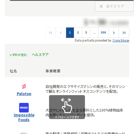
全てクリア
1
〜
30
/
10,000
件
1
2
3
...
200
Data partially provided by
Crunchbase
ヘルスケア
いずれか含む
:
社名
事業概要
自社開発のエクササイズマシンの販売と、そのマシン
で観るオンラインフィットネスコンテンツを配信。
Peloton
大豆やじゃがいもを主な原料とした100%植物由来
Impossible
肉を用いたハンバーガーを提供。
スクロールできます
Foods
薬の配達 / 遠隔相談 / 診断テストなどの医療サービ